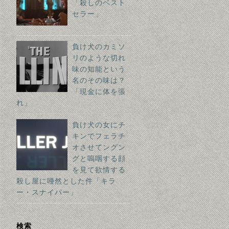
「殺しのベスト
セラー」
負け犬のカミソ
リのような切れ
味の知能という
名のその味は？
「現金に体を張
れ」
負け犬の女にチ
キンでフェラチ
オさせてングン
グと嗚咽する顔
を見て欲情する
殺し屋に唖然とした件「キラ
ー・スナイパー」
検索