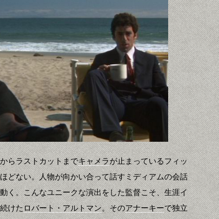
からラストカットまで
キャメラ
が止まっているフィッ
ほどない。人物が向かい合って話すミディアムの会話
動く。こんなユニークな演出をした監督こそ、生涯イ
続けた
ロバート・アルトマン
。その
アナーキー
で独立