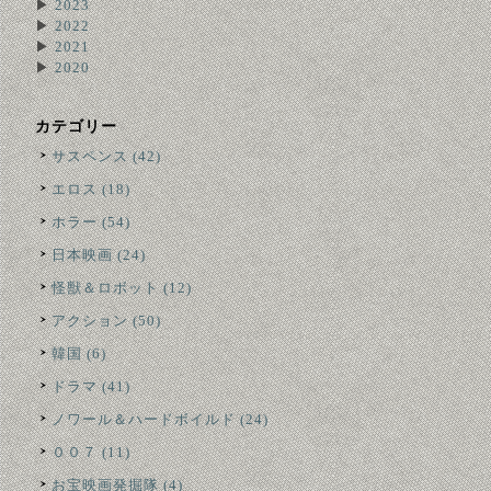
▶
2023
▶
2022
▶
2021
▶
2020
カテゴリー
サスペンス (42)
エロス (18)
ホラー (54)
日本映画 (24)
怪獣＆ロボット (12)
アクション (50)
韓国 (6)
ドラマ (41)
ノワール＆ハードボイルド (24)
００７ (11)
お宝映画発掘隊 (4)