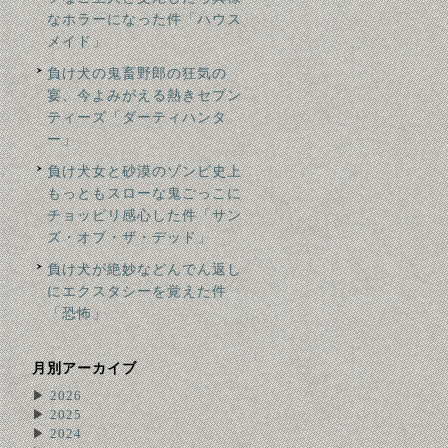
なホラーになった件「ハウス
メイド」
負け犬の鬼畜野郎の狂気の
宴、今よみがえる熱きセブン
ティーズ「ダーティハンタ
ー」
負け犬女と砂漠のゾンビ史上
もっともスローな鬼ごっこに
チョッピリ感心した件「サン
ズ・オブ・ザ・デッド」
負け犬が絶妙などんでん返し
にエクスタシーを覚えた件
「恐怖」
月別アーカイブ
▶
2026
▶
2025
▶
2024