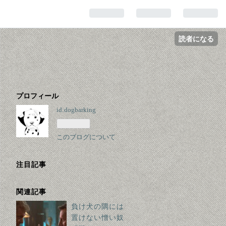
読者になる
プロフィール
id:dogbarking
このブログについて
注目記事
関連記事
負け犬の隅には
置けない憎い奴