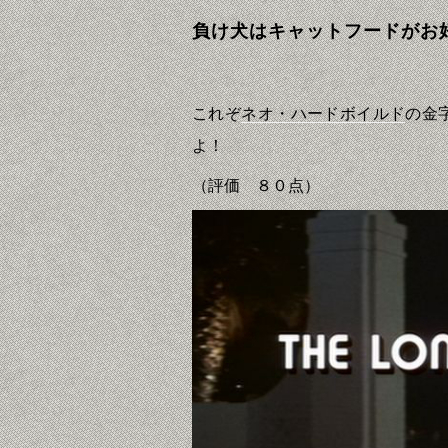
負け犬はキャットフードがお
これぞ
ネオ・ハードボイルド
の金
よ！
（評価 ８０点）