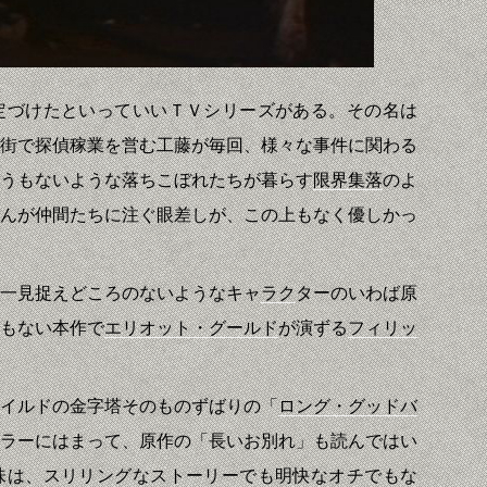
定づけたといっていいＴＶシリーズがある。その名は
街で探偵稼業を営む工藤が毎回、様々な事件に関わる
うもないような落ちこぼれたちが暮らす
限界集落
のよ
んが仲間たちに注ぐ眼差しが、この上もなく優しかっ
一見捉えどころのないようなキャ
ラク
ターのいわば原
もない本作で
エリオット・グールド
が演ずる
フィリッ
イルドの金字塔そのものずばりの「
ロング・グッドバ
ラーにはまって、原作の「長いお別れ」も読んではい
味は、スリリングなストーリーでも明快なオチでもな