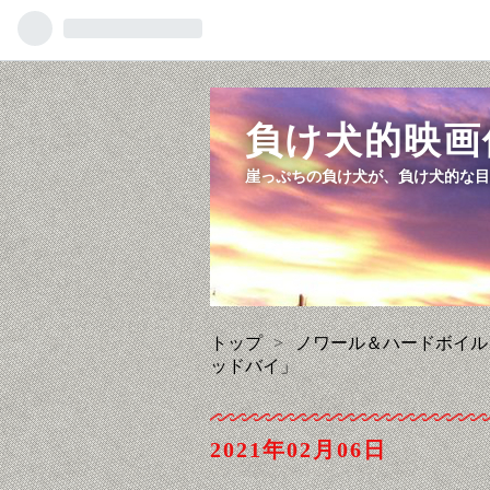
負け犬的映画
崖っぷちの負け犬が、負け犬的な目
トップ
>
ノワール＆ハードボイル
ッドバイ」
2021
02
06