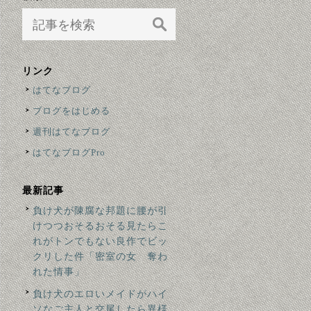
リンク
はてなブログ
ブログをはじめる
週刊はてなブログ
はてなブログPro
最新記事
負け犬が陳腐な邦題に腰が引
けつつおそるおそる見たらこ
れがトンでもない良作でビッ
クリした件「密室の女 奪わ
れた情事」
負け犬のエロいメイドがハイ
ソなご主人と交尾したら異様