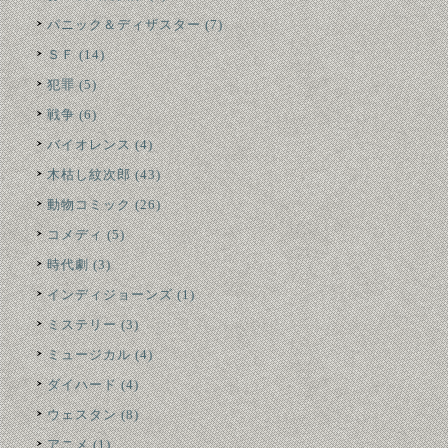
パニック＆ディザスター (7)
ＳＦ (14)
犯罪 (5)
戦争 (6)
バイオレンス (4)
木枯し紋次郎 (43)
動物コミック (26)
コメディ (5)
時代劇 (3)
インディジョーンズ (1)
ミステリー (3)
ミュージカル (4)
ダイハード (4)
ウェスタン (8)
アニメ (1)