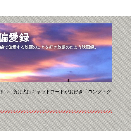
偏愛録
線で偏愛する映画のことを好き放題のたまう映画録。
ド
>
負け犬はキャットフードがお好き「ロング・グ