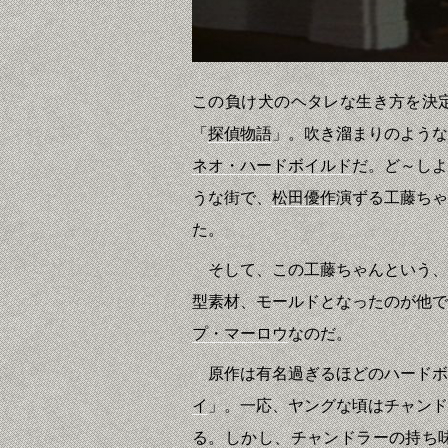
この負け犬のヘタレな生き方を決
「
探偵物語
」。吹き溜まりのような
ネオ・ハードボイルド
だ。ど～しよ
うな街で、
松田優作
演ずる工藤ちゃ
た。
そして、この工藤ちゃんという、
型素材、モールドとなったのが他で
プ・マーロウ
なのだ。
原作は有名過ぎるほどのハードボ
イ
」。一応、ヤングな頃はチャンド
る。しかし、チャンドラーの持ち